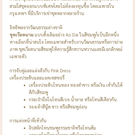
สวมใส่ชุดออกแบบพิเศษโดยไม่ต้องลงทุนซื้อ โดยเฉพาะใน
กรุงเทพฯ ที่มีบริการเช่าชุดหลากหลายร้าน
อิทธิพลจากวัฒนธรรมต่างชาติ
ชุดเวียดนาม
แบบดั้งเดิมอย่าง Ao Dai ในสีชมพูก็เป็นอีกหนึ่ง
ทางเลือกที่น่าสนใจ โดยเฉพาะสำหรับงานวัฒนธรรมหรือการถ่าย
ภาพ ชุดเวียดนามสีชมพูให้ความรู้สึกหวานหวานและมีเอกลักษณ์
เฉพาะตัว
การจับคู่และแต่งตัวกับ Pink Dress
เครื่องประดับและแอคเซสซอรี่
เครื่องประดับโทนทอง ทองคำขาว หรือเงิน เข้ากันได้
ดีกับสีชมพู
กระเป๋าถือในโทนสีเบจ น้ำตาล หรือโทนสีเดียวกัน
รองเท้าสีนู๊ด ขาว หรือสีชมพูอ่อน
การแต่งหน้าที่เข้ากัน
ลิปสติกโทนชมพูธรรมชาติหรือโทนส้ม
อายแชโดว์โทนน้ำตาล หรือโทนชมพูอ่อน