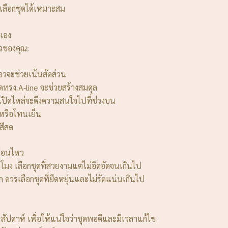
ณเลือกชุดได้เหมาะสม
วเอง
ิวของคุณ:
เอวจะช่วยเน้นสัดส่วน
ุดทรง A-line จะช่วยสร้างสมดุล
ดเปิดไหล่จะดึงความสนใจไปที่ช่วงบน
นหรือโทนเย็น
อสีสด
ื่อนไหว
ง เลือกชุดที่สวยงามแต่ไม่อึดอัดจนเกินไป
 ควรเลือกชุดที่ยืดหยุ่นและไม่รัดแน่นเกินไป
สัปดาห์ เพื่อให้แน่ใจว่าชุดพอดีและมีเวลาแก้ไข