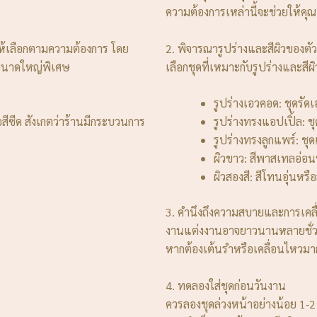
ความต้องการเหล่านี้จะช่วยให้คุ
ให้เลือกตามความต้องการ โดย
2. พิจารณารูปร่างและสีผิวของตั
ึงขนาดใหญ่พิเศษ
เลือกชุดที่เหมาะกับรูปร่างและสีผ
รูปร่างเอวคอด: ชุดรัด
อสีซีด สังเกตว่าร้านมีกระบวนการ
รูปร่างทรงแอปเปิ้ล: ช
รูปร่างทรงลูกแพร์: ชุ
ผิวขาว: สีพาสเทลอ่อ
ผิวสองสี: สีโทนอุ่นหรื
3. คำนึงถึงความสบายและการเคล
งานแต่งงานอาจยาวนานหลายชั่วโม
หากต้องเต้นรำหรือเคลื่อนไหวมาก
4. ทดลองใส่ชุดก่อนวันงาน
ควรลองชุดล่วงหน้าอย่างน้อย 1-2 