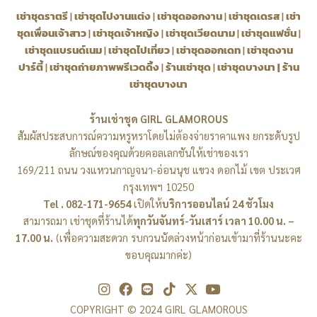
เช่าชุดราตรี
|
เช่าชุดไปงานแต่ง
|
เช่าชุดออกงาน
|
เช่าชุดเดรส
|
เช่า
ชุดเพื่อนเจ้าสาว
|
เช่าชุดเจ้าหญิง
|
เช่าชุดเวียดนาม
|
เช่าชุดแฟชั่น
|
เช่าชุดแบรนด์เนม
|
เช่าชุดไปเที่ยว
|
เช่าชุดออกเดท
|
เช่าชุดงาน
ปาร์ตี้
|
เช่าชุดถ่ายภาพพรีเวดดิ้ง
|
ร้านเช่าชุด
|
เช่าชุดบางนา
|
ร้าน
เช่าชุดบางนา
ร้านเช่าชุด GIRL GLAMOROUS
สัมผัสประสบการณ์ความหรูหราโดยไม่ต้องจ่ายราคาแพง ยกระดับรูป
ลักษณ์ของคุณด้วยคอลเลกชันให้เช่าของเรา
169/211 ถนน วงแหวนกาญจนา-อ่อนนุช แขวง ดอกไม้ เขต ประเวศ
กรุงเทพฯ 10250
Tel . 082-171-9654
เปิดให้
บริการออนไลน์ 24 ชัวโมง
สามารถมา เช่าชุดที่ร้านได้
ทุกวันจันทร์-วันเสาร์ เวลา 10.00 น. –
17.00 น.
(เพื่อความสะดวก รบกวนนัดล่วงหน้าก่อนเข้ามาที่ร้านนะคะ
ขอบคุณมากค่ะ)
I
F
L
T
X
Y
n
a
i
i
-
o
COPYRIGHT © 2024 GIRL GLAMOROUS
s
c
n
k
t
u