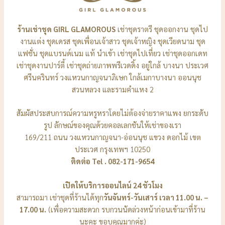
ร้านเช่าชุด GIRL GLAMOROUS
เช่าชุดราตรี ชุดออกงาน ชุดไป
งานแต่ง ชุดเดรส ชุดเพื่อนเจ้าสาว ชุดเจ้าหญิง ชุดเวียดนาม ชุด
แฟชั่น ชุดแบรนด์เนม แท้ นำเข้า เช่าชุดไปเที่ยว เช่าชุดออกเดท
เช่าชุดงานปาร์ตี้ เช่าชุดถ่ายภาพพรีเวดดิ้ง อยู่ใกล้ บางนา ประเวศ
ศรีนครินทร์ วงแหวนกาญจนาภิเษก ใกล้เมกาบางนา ออนนุช
สวนหลวง และรามคำแหง 2
สัมผัสประสบการณ์ความหรูหราโดยไม่ต้องจ่ายราคาแพง ยกระดับ
รูป ลักษณ์ของคุณด้วยคอลเลกชันให้เช่าของเรา
169/211 ถนน วงแหวนกาญจนา-อ่อนนุช แขวง ดอกไม้ เขต
ประเวศ กรุงเทพฯ 10250
ติดต่อ Tel . 082-171-9654
เปิดให้บริการออนไลน์ 24 ชัวโมง
สามารถมา เช่าชุดที่ร้านได้ทุก
วันจันทร์-วันเสาร์ เวลา 11.00 น. –
17.00 น.
(เพื่อความสะดวก รบกวนนัดล่วงหน้าก่อนเข้ามาที่ร้าน
นะคะ ขอบคุณมากค่ะ)