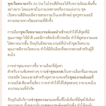
ชุดเวียดนาม
หรือ Ao Dai ในโทนสีมัทฉะได้รับความนิยมเพิ่มขึ้น
อย่างมาก โดยเฉพาะในงานเทศกาลหรืองานแต่งงาน ชุด
เวียดนามสีมัทฉะมีความสวยงามเป็นเอกลักษณ์ ดูหรูหราและมี
ความหมายทางวัฒนธรรมที่ลึกซึ้ง
การเลือก
ชุดเวียดนามแบรนด์เนมนำเข้า
จะทำให้ได้ชุดที่มี
คุณภาพสูง ใช้ผ้าดี และมีการตัดเย็บที่ประณีต ทำให้ดูสวยงามและ
ใส่สบายมากขึ้น ปัจจุบันมีหลายแบรนด์ที่นำเข้าชุดเวียดนาม
คุณภาพดีจากเวียดนาม ทำให้มีตัวเลือกที่หลากหลายสำหรับผู้ที่
สนใจ
การเช่าชุดแทนการซื้อ ทางเลือกที่คุ้มค่า
สำหรับงานพิเศษต่างๆ การ
เช่าชุดเดรส
เป็นทางเลือกที่ฉลาดและ
ประหยัด โดยเฉพาะสำหรับชุดราคาแพงหรือ
ชุดแบรนด์เนม
ที่
อาจจะใส่เพียงครั้งเดียว การเช่าทำให้ได้ใส่ชุดสวยๆ ราคาแพงใน
งบประมาณที่จำกัด
ปัจจุบันมีบริการ
เช่าชุดบางนา
และพื้นที่ใกล้เคียงที่มีชุดให้เลือก
หลากหลาย ทั้งชุดปกติและ
ชุดแบรนด์เนมนำเข้า
ทำให้ลูกค้า