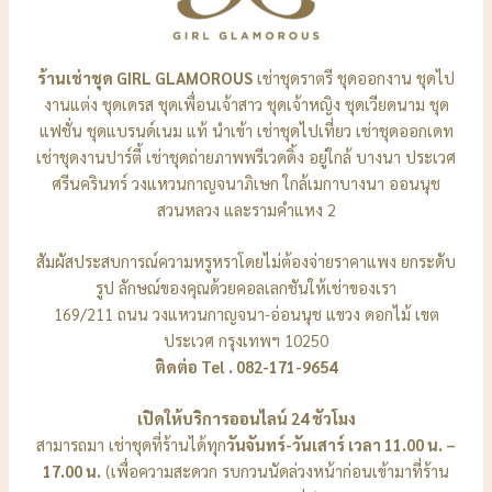
ร้านเช่าชุด GIRL GLAMOROUS
เช่าชุดราตรี ชุดออกงาน ชุดไป
งานแต่ง ชุดเดรส ชุดเพื่อนเจ้าสาว ชุดเจ้าหญิง ชุดเวียดนาม ชุด
แฟชั่น ชุดแบรนด์เนม แท้ นำเข้า เช่าชุดไปเที่ยว เช่าชุดออกเดท
เช่าชุดงานปาร์ตี้ เช่าชุดถ่ายภาพพรีเวดดิ้ง อยู่ใกล้ บางนา ประเวศ
ศรีนครินทร์ วงแหวนกาญจนาภิเษก ใกล้เมกาบางนา ออนนุช
สวนหลวง และรามคำแหง 2
สัมผัสประสบการณ์ความหรูหราโดยไม่ต้องจ่ายราคาแพง ยกระดับ
รูป ลักษณ์ของคุณด้วยคอลเลกชันให้เช่าของเรา
169/211 ถนน วงแหวนกาญจนา-อ่อนนุช แขวง ดอกไม้ เขต
ประเวศ กรุงเทพฯ 10250
ติดต่อ Tel . 082-171-9654
เปิดให้บริการออนไลน์ 24 ชัวโมง
สามารถมา เช่าชุดที่ร้านได้ทุก
วันจันทร์-วันเสาร์ เวลา 11.00 น. –
17.00 น.
(เพื่อความสะดวก รบกวนนัดล่วงหน้าก่อนเข้ามาที่ร้าน