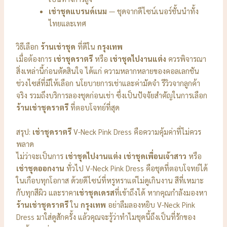
เช่าชุดแบรนด์เนม
— ชุดจากดีไซน์เนอร์ชั้นนำทั้ง
ไทยและเทศ
วิธีเลือก
ร้านเช่าชุด
ที่ดีใน
กรุงเทพ
เมื่อต้องการ
เช่าชุดราตรี
หรือ
เช่าชุดไปงานแต่ง
ควรพิจารณา
สิ่งเหล่านี้ก่อนตัดสินใจ ได้แก่ ความหลากหลายของคอลเลกชัน
ช่วงไซส์ที่มีให้เลือก นโยบายการเช่าและค่ามัดจำ รีวิวจากลูกค้า
จริง รวมถึงบริการลองชุดก่อนเช่า ซึ่งเป็นปัจจัยสำคัญในการเลือก
ร้านเช่าชุดราตรี
ที่ตอบโจทย์ที่สุด
สรุป:
เช่าชุดราตรี
V-Neck Pink Dress คือความคุ้มค่าที่ไม่ควร
พลาด
ไม่ว่าจะเป็นการ
เช่าชุดไปงานแต่ง
เช่าชุดเพื่อนเจ้าสาว
หรือ
เช่าชุดออกงาน
ทั่วไป V-Neck Pink Dress คือชุดที่ตอบโจทย์ได้
ในเกือบทุกโอกาส ด้วยดีไซน์ที่หรูหราแต่ไม่ดูเกินงาน สีที่เหมาะ
กับทุกสีผิว และราคา
เช่าชุดเดรส
ที่เข้าถึงได้ หากคุณกำลังมองหา
ร้านเช่าชุดราตรี
ใน
กรุงเทพ
อย่าลืมลองหยิบ V-Neck Pink
Dress มาใส่ดูสักครั้ง แล้วคุณจะรู้ว่าทำไมชุดนี้ถึงเป็นที่รักของ