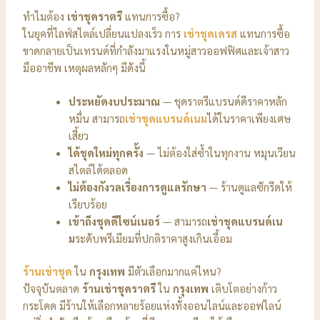
ทำไมต้อง
เช่าชุดราตรี
แทนการซื้อ?
ในยุคที่ไลฟ์สไตล์เปลี่ยนแปลงเร็ว การ
เช่าชุดเดรส
แทนการซื้อ
ขาดกลายเป็นเทรนด์ที่กำลังมาแรงในหมู่สาวออฟฟิศและเจ้าสาว
มืออาชีพ เหตุผลหลักๆ มีดังนี้
ประหยัดงบประมาณ
— ชุดราตรีแบรนด์ดีราคาหลัก
หมื่น สามารถ
เช่าชุดแบรนด์เนม
ได้ในราคาเพียงเศษ
เสี้ยว
ได้ชุดใหม่ทุกครั้ง
— ไม่ต้องใส่ซ้ำในทุกงาน หมุนเวียน
สไตล์ได้ตลอด
ไม่ต้องกังวลเรื่องการดูแลรักษา
— ร้านดูแลซักรีดให้
เรียบร้อย
เข้าถึงชุดดีไซน์เนอร์
— สามารถ
เช่าชุดแบรนด์เน
ม
ระดับพรีเมียมที่ปกติราคาสูงเกินเอื้อม
ร้านเช่าชุด
ใน
กรุงเทพ
มีตัวเลือกมากแค่ไหน?
ปัจจุบันตลาด
ร้านเช่าชุดราตรี
ใน
กรุงเทพ
เติบโตอย่างก้าว
กระโดด มีร้านให้เลือกหลายร้อยแห่งทั้งออนไลน์และออฟไลน์