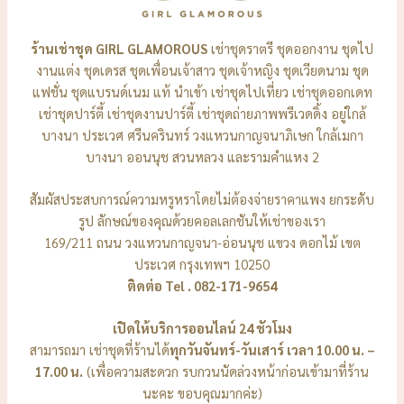
ร้านเช่าชุด GIRL GLAMOROUS
เช่าชุดราตรี ชุดออกงาน ชุดไป
งานแต่ง ชุดเดรส ชุดเพื่อนเจ้าสาว ชุดเจ้าหญิง ชุดเวียดนาม ชุด
แฟชั่น ชุดแบรนด์เนม แท้ นำเข้า เช่าชุดไปเที่ยว เช่าชุดออกเดท
เช่าชุดปาร์ตี้ เช่าชุดงานปาร์ตี้ เช่าชุดถ่ายภาพพรีเวดดิ้ง อยู่ใกล้
บางนา ประเวศ ศรีนครินทร์ วงแหวนกาญจนาภิเษก ใกล้เมกา
บางนา ออนนุช สวนหลวง และรามคำแหง 2
สัมผัสประสบการณ์ความหรูหราโดยไม่ต้องจ่ายราคาแพง ยกระดับ
รูป ลักษณ์ของคุณด้วยคอลเลกชันให้เช่าของเรา
169/211 ถนน วงแหวนกาญจนา-อ่อนนุช แขวง ดอกไม้ เขต
ประเวศ กรุงเทพฯ 10250
ติดต่อ Tel . 082-171-9654
เปิดให้บริการออนไลน์ 24 ชัวโมง
สามารถมา เช่าชุดที่ร้านได้
ทุกวันจันทร์-วันเสาร์ เวลา 10.00 น. –
17.00 น.
(เพื่อความสะดวก รบกวนนัดล่วงหน้าก่อนเข้ามาที่ร้าน
นะคะ ขอบคุณมากค่ะ)