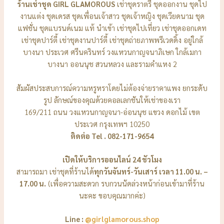
ร้านเช่าชุด GIRL GLAMOROUS
เช่าชุดราตรี ชุดออกงาน ชุดไป
งานแต่ง ชุดเดรส ชุดเพื่อนเจ้าสาว ชุดเจ้าหญิง ชุดเวียดนาม ชุด
แฟชั่น ชุดแบรนด์เนม แท้ นำเข้า เช่าชุดไปเที่ยว เช่าชุดออกเดท
เช่าชุดปาร์ตี้ เช่าชุดงานปาร์ตี้ เช่าชุดถ่ายภาพพรีเวดดิ้ง อยู่ใกล้
บางนา ประเวศ ศรีนครินทร์ วงแหวนกาญจนาภิเษก ใกล้เมกา
บางนา ออนนุช สวนหลวง และรามคำแหง 2
สัมผัสประสบการณ์ความหรูหราโดยไม่ต้องจ่ายราคาแพง ยกระดับ
รูป ลักษณ์ของคุณด้วยคอลเลกชันให้เช่าของเรา
169/211 ถนน วงแหวนกาญจนา-อ่อนนุช แขวง ดอกไม้ เขต
ประเวศ กรุงเทพฯ 10250
ติดต่อ Tel . 082-171-9654
เปิดให้บริการออนไลน์ 24 ชัวโมง
สามารถมา เช่าชุดที่ร้านได้
ทุกวันจันทร์-วันเสาร์ เวลา 11.00 น. –
17.00 น.
(เพื่อความสะดวก รบกวนนัดล่วงหน้าก่อนเข้ามาที่ร้าน
นะคะ ขอบคุณมากค่ะ)
Line :
@girlglamorous.shop