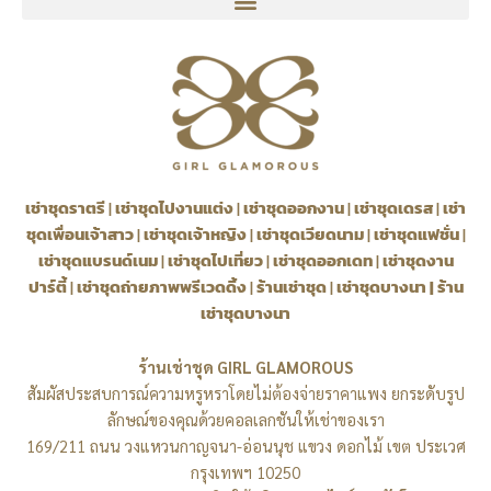
เช่าชุดราตรี
|
เช่าชุดไปงานแต่ง
|
เช่าชุดออกงาน
|
เช่าชุดเดรส
|
เช่า
ชุดเพื่อนเจ้าสาว
|
เช่าชุดเจ้าหญิง
|
เช่าชุดเวียดนาม
|
เช่าชุดแฟชั่น
|
เช่าชุดแบรนด์เนม
|
เช่าชุดไปเที่ยว
|
เช่าชุดออกเดท
|
เช่าชุดงาน
ปาร์ตี้
|
เช่าชุดถ่ายภาพพรีเวดดิ้ง
|
ร้านเช่าชุด
|
เช่าชุดบางนา
|
ร้าน
เช่าชุดบางนา
ร้านเช่าชุด GIRL GLAMOROUS
สัมผัสประสบการณ์ความหรูหราโดยไม่ต้องจ่ายราคาแพง ยกระดับรูป
ลักษณ์ของคุณด้วยคอลเลกชันให้เช่าของเรา
169/211 ถนน วงแหวนกาญจนา-อ่อนนุช แขวง ดอกไม้ เขต ประเวศ
กรุงเทพฯ 10250