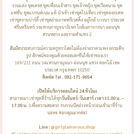
งานแต่ง ชุดเดรส ชุดเพื่อนเจ้าสาว ชุดเจ้าหญิง ชุดเวียดนาม ชุด
แฟชั่น ชุดแบรนด์เนม แท้ นำเข้า เช่าชุดไปเที่ยว เช่าชุดออกเดท
เช่าชุดงานปาร์ตี้ เช่าชุดถ่ายภาพพรีเวดดิ้ง อยู่ใกล้ บางนา ประเวศ
ศรีนครินทร์ วงแหวนกาญจนาภิเษก ใกล้เมกาบางนา ออนนุช
สวนหลวง และรามคำแหง 2
สัมผัสประสบการณ์ความหรูหราโดยไม่ต้องจ่ายราคาแพง ยกระดับ
รูป ลักษณ์ของคุณด้วยคอลเลกชันให้เช่าของเรา
169/211 ถนน วงแหวนกาญจนา-อ่อนนุช แขวง ดอกไม้ เขต
ประเวศ กรุงเทพฯ 10250
ติดต่อ Tel . 082-171-9654
เปิดให้บริการออนไลน์ 24 ชัวโมง
สามารถมา เช่าชุดที่ร้านได้ทุก
วันจันทร์-วันเสาร์ เวลา 11.00 น. –
17.00 น.
(เพื่อความสะดวก รบกวนนัดล่วงหน้าก่อนเข้ามาที่ร้าน
นะคะ ขอบคุณมากค่ะ)
Line :
@girlglamorous.shop
IG :
https://www.instagram.com/girlglamorous.rental