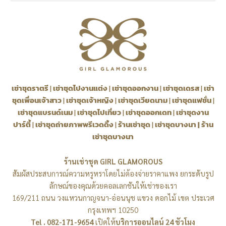
เช่าชุดราตรี
|
เช่าชุดไปงานแต่ง
|
เช่าชุดออกงาน
|
เช่าชุดเดรส
|
เช่า
ชุดเพื่อนเจ้าสาว
|
เช่าชุดเจ้าหญิง
|
เช่าชุดเวียดนาม
|
เช่าชุดแฟชั่น
|
เช่าชุดแบรนด์เนม
|
เช่าชุดไปเที่ยว
|
เช่าชุดออกเดท
|
เช่าชุดงาน
ปาร์ตี้
|
เช่าชุดถ่ายภาพพรีเวดดิ้ง
|
ร้านเช่าชุด
|
เช่าชุดบางนา
|
ร้าน
เช่าชุดบางนา
ร้านเช่าชุด GIRL GLAMOROUS
สัมผัสประสบการณ์ความหรูหราโดยไม่ต้องจ่ายราคาแพง ยกระดับรูป
ลักษณ์ของคุณด้วยคอลเลกชันให้เช่าของเรา
169/211 ถนน วงแหวนกาญจนา-อ่อนนุช แขวง ดอกไม้ เขต ประเวศ
กรุงเทพฯ 10250
Tel . 082-171-9654
เปิดให้
บริการออนไลน์ 24 ชัวโมง