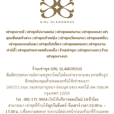
เช่าชุดราตรี
|
เช่าชุดไปงานแต่ง
|
เช่าชุดออกงาน
|
เช่าชุดเดรส
|
เช่า
ชุดเพื่อนเจ้าสาว
|
เช่าชุดเจ้าหญิง
|
เช่าชุดเวียดนาม
|
เช่าชุดแฟชั่น
|
เช่าชุดแบรนด์เนม
|
เช่าชุดไปเที่ยว
|
เช่าชุดออกเดท
|
เช่าชุดงาน
ปาร์ตี้
|
เช่าชุดถ่ายภาพพรีเวดดิ้ง
|
ร้านเช่าชุด
|
เช่าชุดบางนา
|
ร้าน
เช่าชุดบางนา
ร้านเช่าชุด GIRL GLAMOROUS
สัมผัสประสบการณ์ความหรูหราโดยไม่ต้องจ่ายราคาแพง ยกระดับรูป
ลักษณ์ของคุณด้วยคอลเลกชันให้เช่าของเรา
169/211 ถนน วงแหวนกาญจนา-อ่อนนุช แขวง ดอกไม้ เขต ประเวศ
กรุงเทพฯ 10250
Tel . 082-171-9654
เปิดให้
บริการออนไลน์ 24 ชัวโมง
สามารถมา เช่าชุดที่ร้านได้
ทุกวันจันทร์-วันเสาร์ เวลา 10.00 น. –
17.00 น.
(เพื่อความสะดวก รบกวนนัดล่วงหน้าก่อนเข้ามาที่ร้านนะคะ