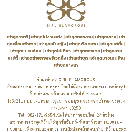
เช่าชุดราตรี
|
เช่าชุดไปงานแต่ง
|
เช่าชุดออกงาน
|
เช่าชุดเดรส
|
เช่า
ชุดเพื่อนเจ้าสาว
|
เช่าชุดเจ้าหญิง
|
เช่าชุดเวียดนาม
|
เช่าชุดแฟชั่น
|
เช่าชุดแบรนด์เนม
|
เช่าชุดไปเที่ยว
|
เช่าชุดออกเดท
|
เช่าชุดงาน
ปาร์ตี้
|
เช่าชุดถ่ายภาพพรีเวดดิ้ง
|
ร้านเช่าชุด
|
เช่าชุดบางนา
|
ร้าน
เช่าชุดบางนา
ร้านเช่าชุด GIRL GLAMOROUS
สัมผัสประสบการณ์ความหรูหราโดยไม่ต้องจ่ายราคาแพง ยกระดับรูป
ลักษณ์ของคุณด้วยคอลเลกชันให้เช่าของเรา
169/211 ถนน วงแหวนกาญจนา-อ่อนนุช แขวง ดอกไม้ เขต ประเวศ
กรุงเทพฯ 10250
Tel . 082-171-9654
เปิดให้
บริการออนไลน์ 24 ชัวโมง
สามารถมา เช่าชุดที่ร้านได้
ทุกวันจันทร์-วันเสาร์ เวลา 10.00 น. –
17.00 น.
(เพื่อความสะดวก รบกวนนัดล่วงหน้าก่อนเข้ามาที่ร้านนะคะ