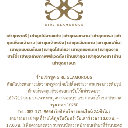
เช่าชุดราตรี
|
เช่าชุดไปงานแต่ง
|
เช่าชุดออกงาน
|
เช่าชุดเดรส
|
เช่า
ชุดเพื่อนเจ้าสาว
|
เช่าชุดเจ้าหญิง
|
เช่าชุดเวียดนาม
|
เช่าชุดแฟชั่น
|
เช่าชุดแบรนด์เนม
|
เช่าชุดไปเที่ยว
|
เช่าชุดออกเดท
|
เช่าชุดงาน
ปาร์ตี้
|
เช่าชุดถ่ายภาพพรีเวดดิ้ง
|
ร้านเช่าชุด
|
เช่าชุดบางนา
|
ร้าน
เช่าชุดบางนา
ร้านเช่าชุด GIRL GLAMOROUS
สัมผัสประสบการณ์ความหรูหราโดยไม่ต้องจ่ายราคาแพง ยกระดับรูป
ลักษณ์ของคุณด้วยคอลเลกชันให้เช่าของเรา
169/211 ถนน วงแหวนกาญจนา-อ่อนนุช แขวง ดอกไม้ เขต ประเวศ
กรุงเทพฯ 10250
Tel . 082-171-9654
เปิดให้
บริการออนไลน์ 24 ชัวโมง
สามารถมา เช่าชุดที่ร้านได้
ทุกวันจันทร์-วันเสาร์ เวลา 10.00 น. –
17.00 น.
(เพื่อความสะดวก รบกวนนัดล่วงหน้าก่อนเข้ามาที่ร้านนะคะ