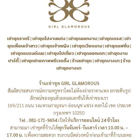
เช่าชุดราตรี
|
เช่าชุดไปงานแต่ง
|
เช่าชุดออกงาน
|
เช่าชุดเดรส
|
เช่า
ชุดเพื่อนเจ้าสาว
|
เช่าชุดเจ้าหญิง
|
เช่าชุดเวียดนาม
|
เช่าชุดแฟชั่น
|
เช่าชุดแบรนด์เนม
|
เช่าชุดไปเที่ยว
|
เช่าชุดออกเดท
|
เช่าชุดงาน
ปาร์ตี้
|
เช่าชุดถ่ายภาพพรีเวดดิ้ง
|
ร้านเช่าชุด
|
เช่าชุดบางนา
|
ร้าน
เช่าชุดบางนา
ร้านเช่าชุด GIRL GLAMOROUS
สัมผัสประสบการณ์ความหรูหราโดยไม่ต้องจ่ายราคาแพง ยกระดับรูป
ลักษณ์ของคุณด้วยคอลเลกชันให้เช่าของเรา
169/211 ถนน วงแหวนกาญจนา-อ่อนนุช แขวง ดอกไม้ เขต ประเวศ
กรุงเทพฯ 10250
Tel . 082-171-9654
เปิดให้
บริการออนไลน์ 24 ชัวโมง
สามารถมา เช่าชุดที่ร้านได้
ทุกวันจันทร์-วันเสาร์ เวลา 10.00 น. –
17.00 น.
(เพื่อความสะดวก รบกวนนัดล่วงหน้าก่อนเข้ามาที่ร้านนะคะ