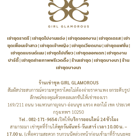
เช่าชุดราตรี
|
เช่าชุดไปงานแต่ง
|
เช่าชุดออกงาน
|
เช่าชุดเดรส
|
เช่า
ชุดเพื่อนเจ้าสาว
|
เช่าชุดเจ้าหญิง
|
เช่าชุดเวียดนาม
|
เช่าชุดแฟชั่น
|
เช่าชุดแบรนด์เนม
|
เช่าชุดไปเที่ยว
|
เช่าชุดออกเดท
|
เช่าชุดงาน
ปาร์ตี้
|
เช่าชุดถ่ายภาพพรีเวดดิ้ง
|
ร้านเช่าชุด
|
เช่าชุดบางนา
|
ร้าน
เช่าชุดบางนา
ร้านเช่าชุด GIRL GLAMOROUS
สัมผัสประสบการณ์ความหรูหราโดยไม่ต้องจ่ายราคาแพง ยกระดับรูป
ลักษณ์ของคุณด้วยคอลเลกชันให้เช่าของเรา
169/211 ถนน วงแหวนกาญจนา-อ่อนนุช แขวง ดอกไม้ เขต ประเวศ
กรุงเทพฯ 10250
Tel . 082-171-9654
เปิดให้
บริการออนไลน์ 24 ชัวโมง
สามารถมา เช่าชุดที่ร้านได้
ทุกวันจันทร์-วันเสาร์ เวลา 10.00 น. –
17.00 น.
(เพื่อความสะดวก รบกวนนัดล่วงหน้าก่อนเข้ามาที่ร้านนะคะ