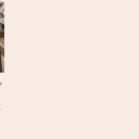
บ
ว
้