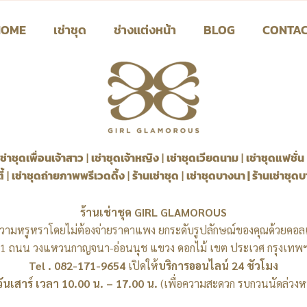
HOME
เช่าชุด
ช่างแต่งหน้า
BLOG
CONTA
เช่าชุดเพื่อนเจ้าสาว
|
เช่าชุดเจ้าหญิง
|
เช่าชุดเวียดนาม
|
เช่าชุดแฟชั่น
ี้
|
เช่าชุดถ่ายภาพพรีเวดดิ้ง
|
ร้านเช่าชุด
|
เช่าชุดบางนา
|
ร้านเช่าชุด
ร้านเช่าชุด GIRL GLAMOROUS
วามหรูหราโดยไม่ต้องจ่ายราคาแพง ยกระดับรูปลักษณ์ของคุณด้วยคอลเ
1 ถนน วงแหวนกาญจนา-อ่อนนุช แขวง ดอกไม้ เขต ประเวศ กรุงเทพ
Tel . 082-171-9654
เปิดให้
บริการออนไลน์ 24 ชัวโมง
วันเสาร์ เวลา 10.00 น. – 17.00 น.
(เพื่อความสะดวก รบกวนนัดล่วงหน