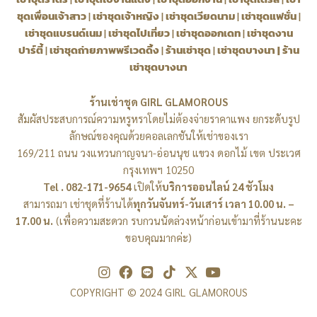
ชุดเพื่อนเจ้าสาว
|
เช่าชุดเจ้าหญิง
|
เช่าชุดเวียดนาม
|
เช่าชุดแฟชั่น
|
เช่าชุดแบรนด์เนม
|
เช่าชุดไปเที่ยว
|
เช่าชุดออกเดท
|
เช่าชุดงาน
ปาร์ตี้
|
เช่าชุดถ่ายภาพพรีเวดดิ้ง
|
ร้านเช่าชุด
|
เช่าชุดบางนา
|
ร้าน
เช่าชุดบางนา
ร้านเช่าชุด GIRL GLAMOROUS
สัมผัสประสบการณ์ความหรูหราโดยไม่ต้องจ่ายราคาแพง ยกระดับรูป
ลักษณ์ของคุณด้วยคอลเลกชันให้เช่าของเรา
169/211 ถนน วงแหวนกาญจนา-อ่อนนุช แขวง ดอกไม้ เขต ประเวศ
กรุงเทพฯ 10250
Tel . 082-171-9654
เปิดให้
บริการออนไลน์ 24 ชัวโมง
สามารถมา เช่าชุดที่ร้านได้
ทุกวันจันทร์-วันเสาร์ เวลา 10.00 น. –
17.00 น.
(เพื่อความสะดวก รบกวนนัดล่วงหน้าก่อนเข้ามาที่ร้านนะคะ
ขอบคุณมากค่ะ)
I
F
L
T
X
Y
n
a
i
i
-
o
COPYRIGHT © 2024 GIRL GLAMOROUS
s
c
n
k
t
u
t
e
e
t
w
t