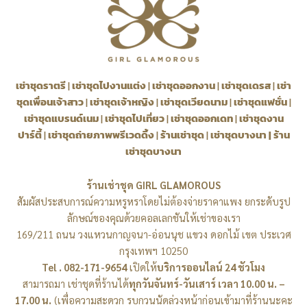
เช่าชุดราตรี
|
เช่าชุดไปงานแต่ง
|
เช่าชุดออกงาน
|
เช่าชุดเดรส
|
เช่า
ชุดเพื่อนเจ้าสาว
|
เช่าชุดเจ้าหญิง
|
เช่าชุดเวียดนาม
|
เช่าชุดแฟชั่น
|
เช่าชุดแบรนด์เนม
|
เช่าชุดไปเที่ยว
|
เช่าชุดออกเดท
|
เช่าชุดงาน
ปาร์ตี้
|
เช่าชุดถ่ายภาพพรีเวดดิ้ง
|
ร้านเช่าชุด
|
เช่าชุดบางนา
|
ร้าน
เช่าชุดบางนา
ร้านเช่าชุด GIRL GLAMOROUS
สัมผัสประสบการณ์ความหรูหราโดยไม่ต้องจ่ายราคาแพง ยกระดับรูป
ลักษณ์ของคุณด้วยคอลเลกชันให้เช่าของเรา
169/211 ถนน วงแหวนกาญจนา-อ่อนนุช แขวง ดอกไม้ เขต ประเวศ
กรุงเทพฯ 10250
Tel . 082-171-9654
เปิดให้
บริการออนไลน์ 24 ชัวโมง
สามารถมา เช่าชุดที่ร้านได้
ทุกวันจันทร์-วันเสาร์ เวลา 10.00 น. –
17.00 น.
(เพื่อความสะดวก รบกวนนัดล่วงหน้าก่อนเข้ามาที่ร้านนะคะ